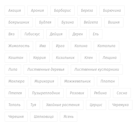
Акация
Арония
Барбарис
Береза
Бирючина
Боярышник
Будлея
Бузина
Вейгела
Вишня
Вяз
Гибискус
Дейция
Дерен
Ель
Жимолость
Ива
Ирга
Калина
Катальпа
Каштан
Керрия
Кизильник
Клен
Лещина
Липа
Лиственные деревья
Лиственные кустарники
Маклюра
Мирикария
Можжевельник
Платан
Птелея
Пузыреплодник
Розовик
Рябина
Сосна
Тополь
Туя
Хвойные растения
Церцис
Черемуха
Черешня
Шелковица
Ясень