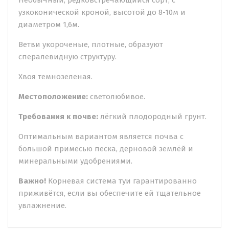
Необычный, редковстречающийся сорт, с
узкоконической кроной, высотой до 8-10м и
диаметром 1,6м.
Ветви укороченые, плотные, образуют
спералевидную структуру.
Хвоя темнозеленая.
Местоположение:
светолюбивое.
Требования к почве:
лёгкий плодородный грунт.
Оптимальным вариантом является почва с
большой примесью песка, дерновой землёй и
минеральными удобрениями.
Важно!
Корневая система туи гарантированно
приживётся, если вы обеспечите ей тщательное
увлажнение.