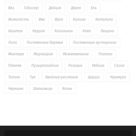
Вяз
Гибискус
Дейция
Дерен
Ель
Жимолость
Ива
Ирга
Калина
Катальпа
Каштан
Керрия
Кизильник
Клен
Лещина
Липа
Лиственные деревья
Лиственные кустарники
Маклюра
Мирикария
Можжевельник
Платан
Птелея
Пузыреплодник
Розовик
Рябина
Сосна
Тополь
Туя
Хвойные растения
Церцис
Черемуха
Черешня
Шелковица
Ясень