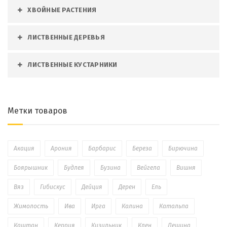
ХВОЙНЫЕ РАСТЕНИЯ
ЛИСТВЕННЫЕ ДЕРЕВЬЯ
ЛИСТВЕННЫЕ КУСТАРНИКИ
Метки товаров
Акация
Арония
Барбарис
Береза
Бирючина
Боярышник
Будлея
Бузина
Вейгела
Вишня
Вяз
Гибискус
Дейция
Дерен
Ель
Жимолость
Ива
Ирга
Калина
Катальпа
Каштан
Керрия
Кизильник
Клен
Лещина