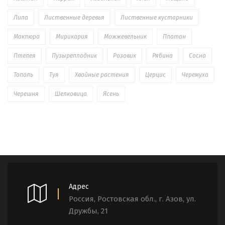
Липа
Лиственные деревья
Лиственные кустарники
Маклюра
Мирикария
Можжевельник
Платан
Птелея
Пузыреплодник
Розовик
Рябина
Сосна
Тополь
Туя
Хвойные растения
Церцис
Черемуха
Черешня
Шелковица
Ясень
Адрес
Россия, Ростовская обл., г. Азов, ул.
Дружбы, 21