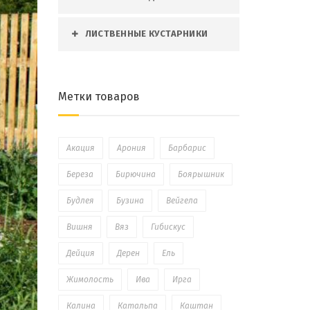
ЛИСТВЕННЫЕ КУСТАРНИКИ
Метки товаров
Акация
Арония
Барбарис
Береза
Бирючина
Боярышник
Будлея
Бузина
Вейгела
Вишня
Вяз
Гибискус
Дейция
Дерен
Ель
Жимолость
Ива
Ирга
Калина
Катальпа
Каштан