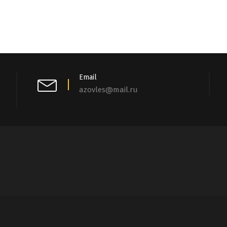
Email
azovles@mail.ru