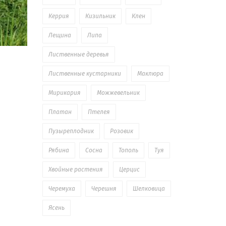
Керрия
Кизильник
Клен
Лещина
Липа
Лиственные деревья
Лиственные кустарники
Маклюра
Мирикария
Можжевельник
Платан
Птелея
Пузыреплодник
Розовик
Рябина
Сосна
Тополь
Туя
Хвойные растения
Церцис
Черемуха
Черешня
Шелковица
Ясень