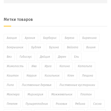
Метки товаров
Акация
Арония
Барбарис
Береза
Бирючина
Боярышник
Будлея
Бузина
Вейгела
Вишня
Вяз
Гибискус
Дейция
Дерен
Ель
Жимолость
Ива
Ирга
Калина
Катальпа
Каштан
Керрия
Кизильник
Клен
Лещина
Липа
Лиственные деревья
Лиственные кустарники
Маклюра
Мирикария
Можжевельник
Платан
Птелея
Пузыреплодник
Розовик
Рябина
Сосна