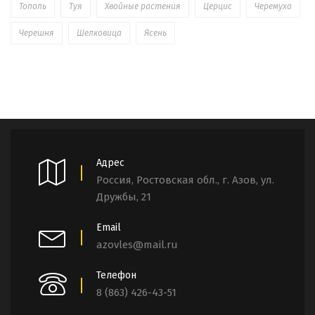
Тополь
Туя
Хвойные растения
Церцис
Черемуха
Черешня
Шелковица
Ясень
Адрес
Россия, Ростовская обл., г. Азов, ул.
Дружбы, 21
Email
azovles@mail.ru
Телефон
8 (863) 426-43-51