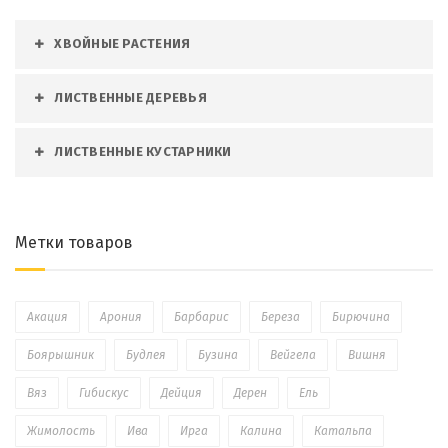
ХВОЙНЫЕ РАСТЕНИЯ
ЛИСТВЕННЫЕ ДЕРЕВЬЯ
ЛИСТВЕННЫЕ КУСТАРНИКИ
Метки товаров
Акация
Арония
Барбарис
Береза
Бирючина
Боярышник
Будлея
Бузина
Вейгела
Вишня
Вяз
Гибискус
Дейция
Дерен
Ель
Жимолость
Ива
Ирга
Калина
Катальпа