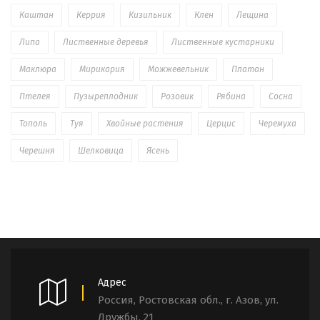
Каштан
Керрия
Кизильник
Клен
Лещина
Липа
Лиственные деревья
Лиственные кустарники
Маклюра
Мирикария
Можжевельник
Платан
Птелея
Пузыреплодник
Розовик
Рябина
Сосна
Тополь
Туя
Хвойные растения
Церцис
Черемуха
Черешня
Шелковица
Ясень
Адрес
Россия, Ростовская обл., г. Азов, ул.
Дружбы, 21