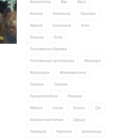
Жимолость
Ива
Ирга
Калина
Катальпа
Каштан
Керрия
Кизильник
Клен
Лещина
Липа
Лиственные деревья
Лиственные кустарники
Маклюра
Мирикария
Можжевельник
Платан
Птелея
Пузыреплодник
Розовик
Рябина
Сосна
Тополь
Туя
Хвойные растения
Церцис
Черемуха
Черешня
Шелковица