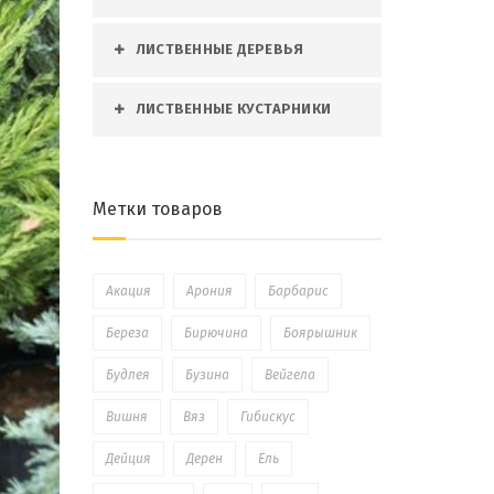
ЛИСТВЕННЫЕ ДЕРЕВЬЯ
ЛИСТВЕННЫЕ КУСТАРНИКИ
Метки товаров
Акация
Арония
Барбарис
Береза
Бирючина
Боярышник
Будлея
Бузина
Вейгела
Вишня
Вяз
Гибискус
Дейция
Дерен
Ель