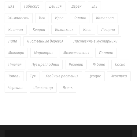
Вяз
Гибискус
Дейция
Дерен
Ель
Жимолость
Ива
Ирга
Калина
Катальпа
Каштан
Керрия
Кизильник
Клен
Лещина
Липа
Лиственные деревья
Лиственные кустарники
Маклюра
Мирикария
Можжевельник
Платан
Птелея
Пузыреплодник
Розовик
Рябина
Сосна
Тополь
Туя
Хвойные растения
Церцис
Черемуха
Черешня
Шелковица
Ясень