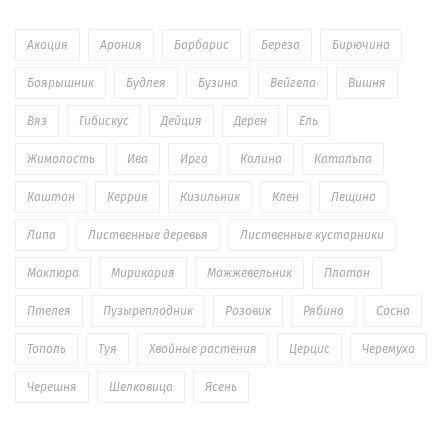
Акация
Арония
Барбарис
Береза
Бирючина
Боярышник
Будлея
Бузина
Вейгела
Вишня
Вяз
Гибискус
Дейция
Дерен
Ель
Жимолость
Ива
Ирга
Калина
Катальпа
Каштан
Керрия
Кизильник
Клен
Лещина
Липа
Лиственные деревья
Лиственные кустарники
Маклюра
Мирикария
Можжевельник
Платан
Птелея
Пузыреплодник
Розовик
Рябина
Сосна
Тополь
Туя
Хвойные растения
Церцис
Черемуха
Черешня
Шелковица
Ясень