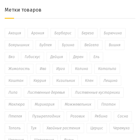
Метки товаров
Акация
Арония
Барбарис
Береза
Бирючина
Боярышник
Будлея
Бузина
Вейгела
Вишня
Вяз
Гибискус
Дейция
Дерен
Ель
Жимолость
Ива
Ирга
Калина
Катальпа
Каштан
Керрия
Кизильник
Клен
Лещина
Липа
Лиственные деревья
Лиственные кустарники
Маклюра
Мирикария
Можжевельник
Платан
Птелея
Пузыреплодник
Розовик
Рябина
Сосна
Тополь
Туя
Хвойные растения
Церцис
Черемуха