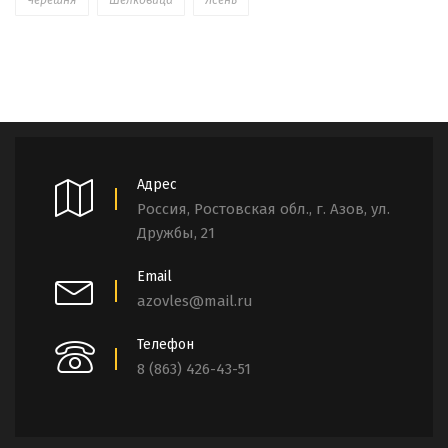
Черешня
Шелковица
Ясень
Адрес
Россия, Ростовская обл., г. Азов, ул.
Дружбы, 21
Email
azovles@mail.ru
Телефон
8 (863) 426-43-51