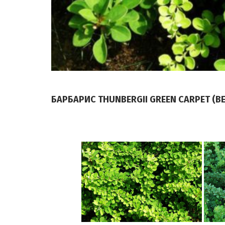
БАРБАРИС THUNBERGII GREEN CARPET (BE