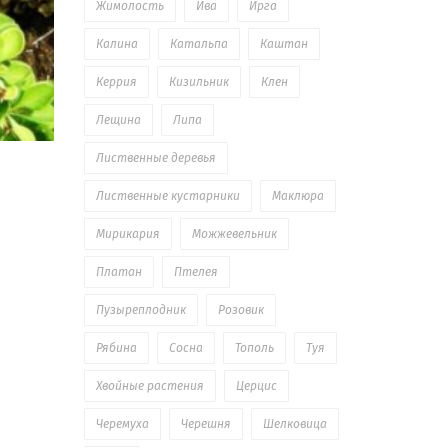
Жимолость
Ива
Ирга
Калина
Катальпа
Каштан
Керрия
Кизильник
Клен
Лещина
Липа
Лиственные деревья
Лиственные кустарники
Маклюра
Мирикария
Можжевельник
Платан
Птелея
Пузыреплодник
Розовик
Рябина
Сосна
Тополь
Туя
Хвойные растения
Церцис
Черемуха
Черешня
Шелковица