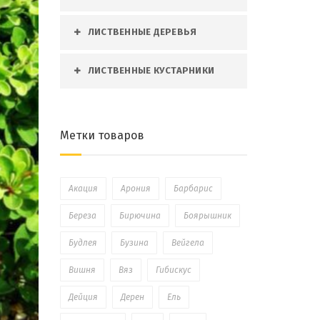
ЛИСТВЕННЫЕ ДЕРЕВЬЯ
ЛИСТВЕННЫЕ КУСТАРНИКИ
Метки товаров
Акация
Арония
Барбарис
Береза
Бирючина
Боярышник
Будлея
Бузина
Вейгела
Вишня
Вяз
Гибискус
Дейция
Дерен
Ель