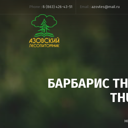
Phone
:
8 (863) 426-43-51
Email
:
azovles@mail.ru
БАРБАРИС TH
TH