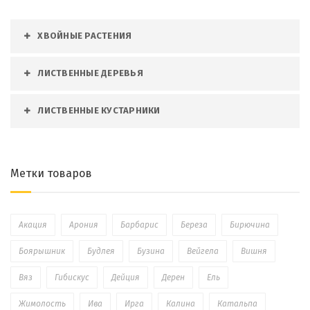
ХВОЙНЫЕ РАСТЕНИЯ
ЛИСТВЕННЫЕ ДЕРЕВЬЯ
ЛИСТВЕННЫЕ КУСТАРНИКИ
Метки товаров
Акация
Арония
Барбарис
Береза
Бирючина
Боярышник
Будлея
Бузина
Вейгела
Вишня
Вяз
Гибискус
Дейция
Дерен
Ель
Жимолость
Ива
Ирга
Калина
Катальпа