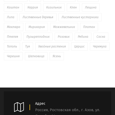
Каштан
Керрия
Кизильник
Клен
Лещина
Липа
Лиственные деревья
Лиственные кустарники
Маклюра
Мирикария
Можжевельник
Платан
Птелея
Пузыреплодник
Розовик
Рябина
Сосна
Тополь
Туя
Хвойные растения
Церцис
Черемуха
Черешня
Шелковица
Ясень
Адрес
Россия, Ростовская обл., г. Азов, ул.